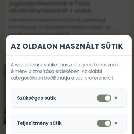
jogászprofesszorok a Tisza
alkotmányozásáról + videó
Személyes bosszúra fordítja át a jelenlegi
kormányzat a társadalmi felháborodást, és
ennek hosszú távon hatal...
AZ OLDALON HASZNÁLT SÜTIK
2026. július 15.
Tovább
A weboldalunk sütiket használ a jobb felhasználói
élmény biztosítása érdekében. Az alábbi
kategóriákban beállíthatja a süti preferenciáit.
▼
Szükséges sütik
Ezek a sütik a weboldal alapvető működéséhez
szükségesek és nem kapcsolhatók ki.
Díjak
▼
Teljesítmény sütik
Kárpátaljai fiatalok kapták idén a