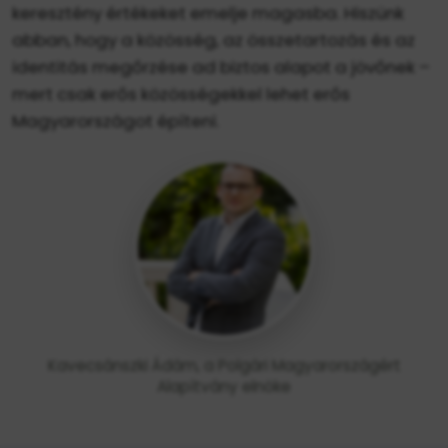
keresztény értékeket emelje magasba. Hiszünk
abban, hogy a közösség, az összetartozás és az
identitás megőrzése ad biztos alapot a jövőnek –
mert csak erős közösségekkel lehet erős
Magyarországot építeni.
Kavecsánszki Ádám, a Polgári Magyarországért
Alapítvány elnöke