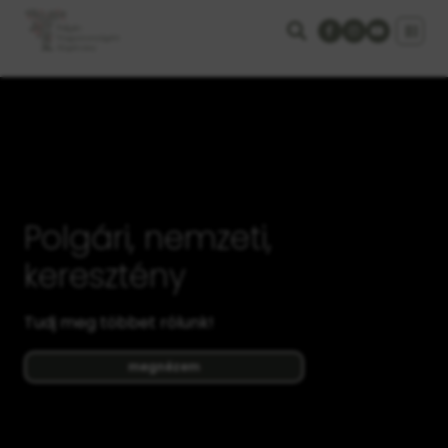
Polgári, nemzeti,
keresztény
Tudj meg többet rólunk!
megnézem