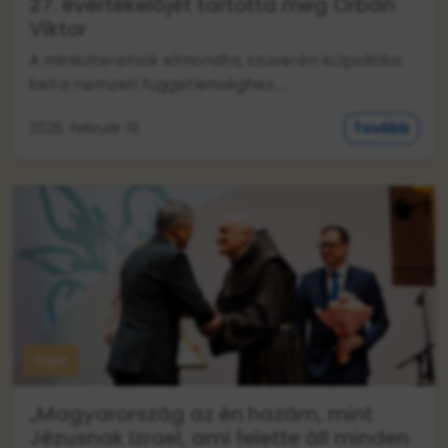
27. évértékelőjét tartotta meg Orbán
Viktor
A miniszterelnök elmondta, szuverén külpolitika
kell a nemzeti függetlenséghez....
2026. február 19.
Tovább
Díjak
„Magyarország az én hazám, mint
Jézusnak Izrael, ami felette áll minden