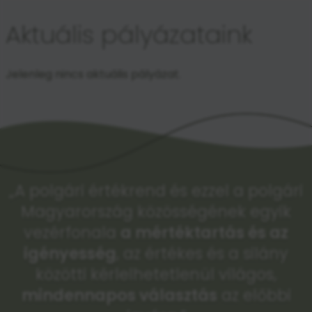
Aktuális pályázataink
Jelenleg nincs aktuális pályázat.
„A polgári értékrend és ezzel a polgári
Magyarország közösségének egyik
vezérfonala
a mértéktartás és az
igényesség
, az értékes és a silány
közötti kérlelhetetlenül világos,
mindennapos választás
az előbbi