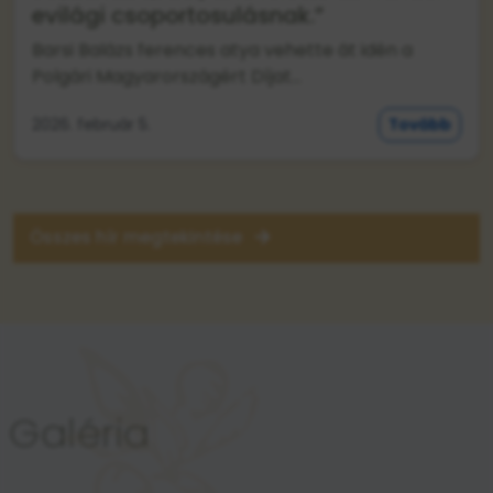
evilági csoportosulásnak.”
Barsi Balázs ferences atya vehette át idén a
Polgári Magyarországért Díjat...
2026. február 5.
Tovább
Összes hír megtekintése
Galéria