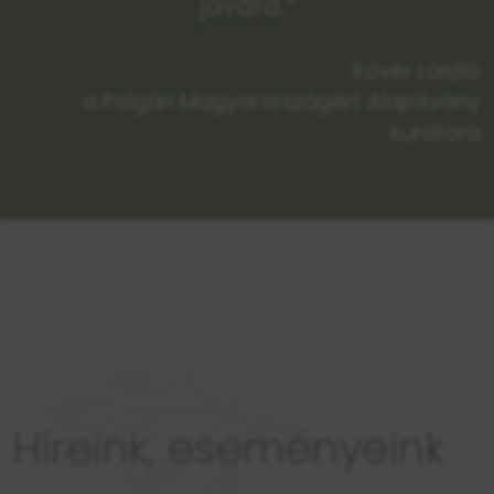
javára.”
Kövér László
a Polgári Magyarországért Alapítvány
kurátora
Híreink, eseményeink