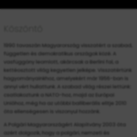
Köszöntő
1990 tavaszán Magyarország visszatért a szabad,
független és demokratikus országok közé. A
vasfüggöny leomlott, akárcsak a Berlini fal, a
kettéosztott világ kegyetlen jelképe. Visszatértünk
hagyományainkhoz, amelyekért már 1956-ban is
annyi vért hullattunk. A szabad világ részei lettünk:
csatlakoztunk a NATO-hoz, majd az Európai
Unióhoz, még ha az utóbbi balliberális elitje 2010
óta ellenségesen is viszonyul hozzánk.
A Polgári Magyarországért Alapítvány 2003 óta
azért dolgozik, hogy a polgári, nemzeti és