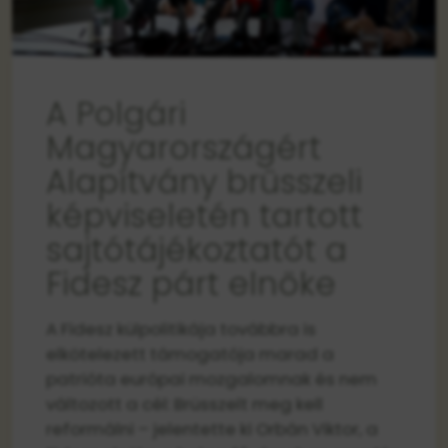
A Polgári
Magyarországért
Alapítvány brüsszeli
képviseletén tartott
sajtótájékoztatót a
Fidesz párt elnöke
A Fidesz külpolitikája továbbra is
elkötelezett támogatója marad a
patrióta európai mozgalomnak és nem
változott a cél: Brüsszelt meg kell
reformálni – jelentette ki Orbán Viktor, a