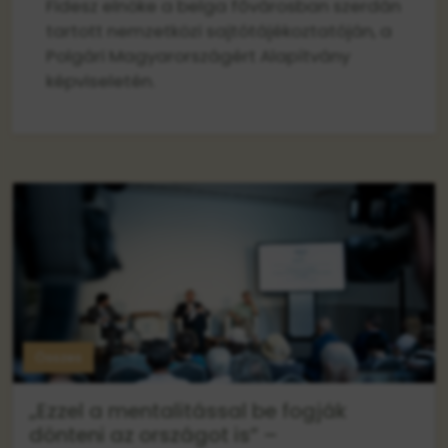
Fidesz elnöke a belga fővárosban szerdán
tartott nemzetközi sajtótájékoztatóján, a
Polgári Magyarországért Alapítvány
képviseletén.
Összes
„Ezzel a mentalitással be fogják
dönteni az országot is” –