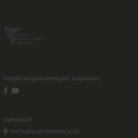
Polgári Magyarországért Alapítvány
KAPCSOLAT
1143 Budapest, Stefánia út 20.