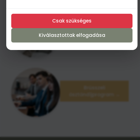
mérjük és javítsuk weboldalunk teljesítményét.
Csak szükséges
Hazai
Kiválasztottak elfogadása
ösztöndíjprogram →
Brüsszeli
ösztöndíjprogram →