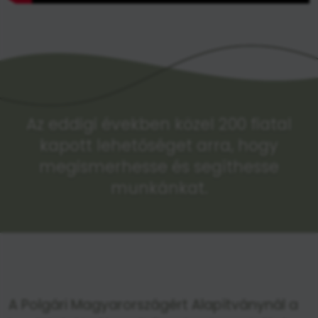
Az eddigi években közel 200 fiatal
kapott lehetőséget arra, hogy
megismerhesse és segíthesse
munkánkat.
A Polgári Magyarországért Alapítványnál a