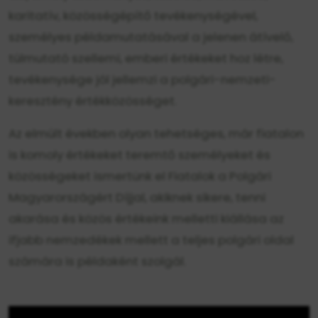
karitatív, közösségépítő tevékenységével,
személyes példamutatásával a jelenen átívelő,
túlmutató szellemi, emberi értékeket hoz létre,
tevékenysége jól jellemzi a polgári-nemzeti-
keresztény értékközösséget.
Az elmúlt években olyan tehetséges, már fiatalon
is komoly értékeket teremtő személyeket és
közösségeket ismertünk el Fiatalok a Polgári
Magyarországért Díjjal, akiknek sikere, tenni
akarása és közös értékeink melletti kiállása az
ifjabb nemzedékek mellett a teljes polgári oldal
számára is példaként szolgál.