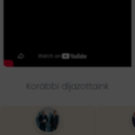
Korábbi díjazottaink