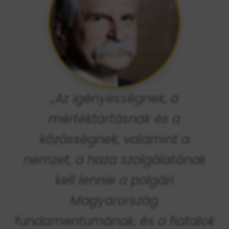
„Az igényességnek, a
mértéktartásnak és a
közösségnek, valamint a
nemzet, a haza szolgálatának
kell lennie a polgári
Magyarország
fundamentumának, és a fiatalok