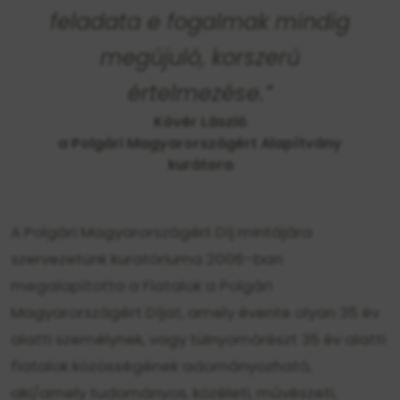
feladata e fogalmak mindig
megújuló, korszerű
értelmezése.”
Kövér László
a Polgári Magyarországért Alapítvány
kurátora
A Polgári Magyarországért Díj mintájára
szervezetünk kuratóriuma 2006-ban
megalapította a Fiatalok a Polgári
Magyarországért Díjat, amely évente olyan 35 év
alatti személynek, vagy túlnyomórészt 35 év alatti
fiatalok közösségének adományozható,
aki/amely tudományos, közéleti, művészeti,