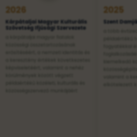
2026
2025
Kárpátaljai Magyar Kulturális
Szent Damjá
Szövetség Ifjúsági Szervezete
a több évtize
a kárpátaljai magyar fiatalok
példaértékű t
közösségi összetartozásának
fogyatékkal é
erősítéséért, a nemzeti identitás és
foglalkozásáért
a keresztény értékek következetes
kiemelkedő ka
képviseletéért, valamint a nehéz
közösségépít
körülmények között végzett
valamint a ker
példaértékű közéleti, kulturális és
elkötelezett 
közösségszervező munkájáért