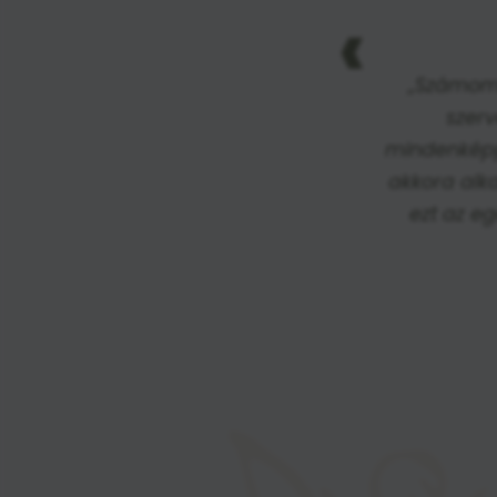
‹
„Számomr
szerv
mindenképpe
akkora alk
ezt az eg