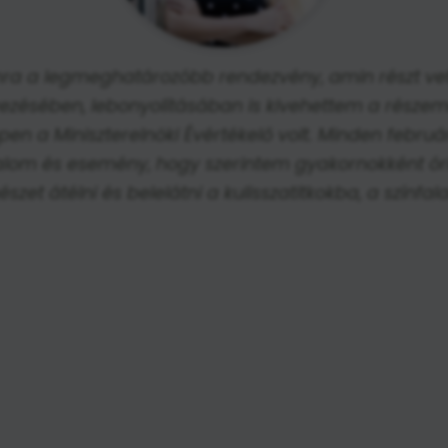
a a legmeghatározóbb rendezvény, amin részt ve
ezésében, lebonyolításában is kivehettem a részem
n a Miniszterelnöki Évértékelő volt. Minden febru
alom és esemény, hogy szerintem gyakornokként ór
észet átélni és belelátni a kulisszatitkokba, a színfa