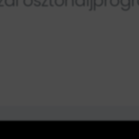
zai ösztöndíjprog