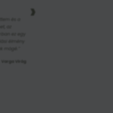
›
ttem és a
et, az
árban ez egy
iási élmény
lak mögé.”
Varga Virág